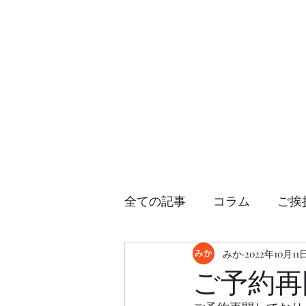
変態フェチM専科SMclub Dendrobi
全ての記事
コラム
ご挨
日常・趣味
みか
ENGLISH
2022年10月11
ご予約再