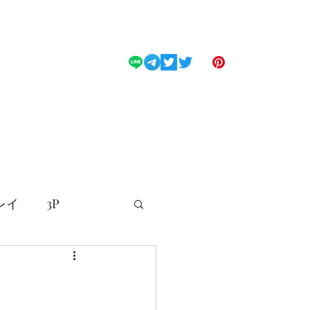
ス
料金
Mistress
ブログ
コスチューム
ENGLISH
レイ
3P