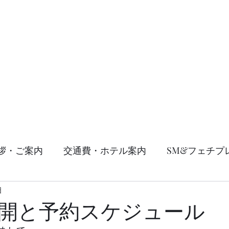
um
ホーム
コンセプト
サービ
拶・ご案内
交通費・ホテル案内
SM&フェチプ
日
開と予約スケジュール