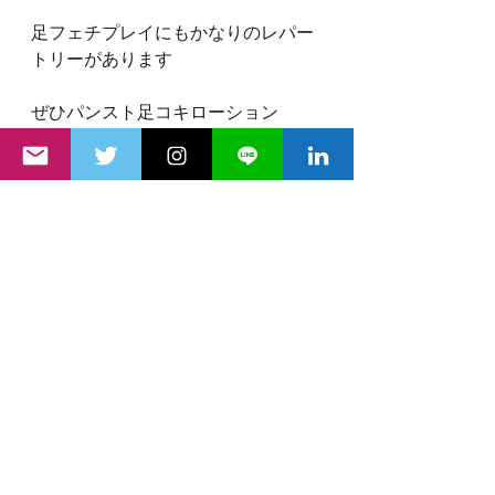
足フェチプレイにもかなりのレパー
トリーがあります
ぜひパンスト足コキローション
ちんちんシコシコされてみて
女王様
ボンデージ
SM
フェチ
フェティッシュ
変態
LGBTQ
NH
女装
レズ
調教
奴隷
SM&フェチプレイ
最新記事
すべて表示