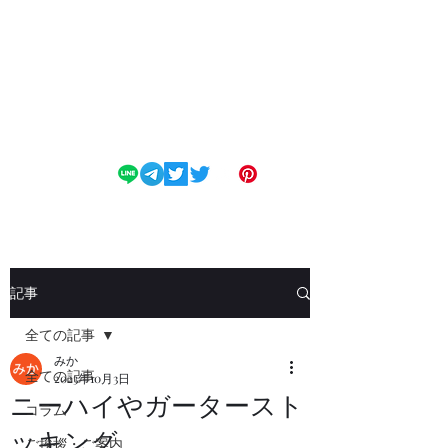
変態フェチM専科
SMclub Dendrobium
記事
全ての記事
みか
全ての記事
2023年10月3日
ニーハイやガータースト
コラム
ッキング
ご挨拶・ご案内