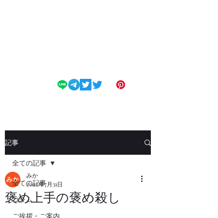
変態フェチM専科
SMclub Dendrobium
記事
全ての記事
みか
全ての記事
2022年7月31日
褒め上手の褒め殺し
コラム
ご挨拶・ご案内