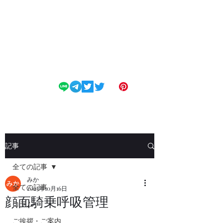
変態フェチM専科
SMclub Dendrobium
記事
全ての記事
みか
全ての記事
2023年10月16日
顔面騎乗呼吸管理
コラム
ご挨拶・ご案内