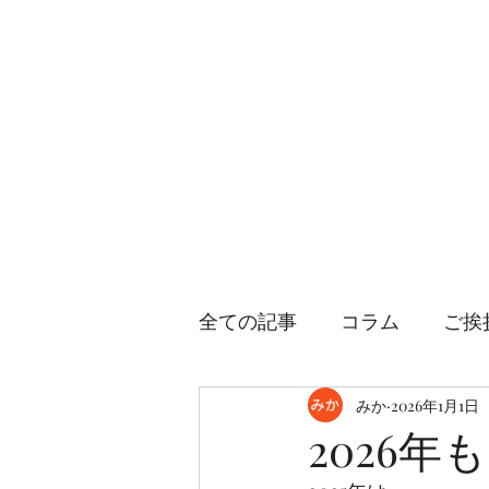
変態フェチM専科SMclub Dendrobi
全ての記事
コラム
ご挨
日常・趣味
みか
ENGLISH
2026年1月1日
2026