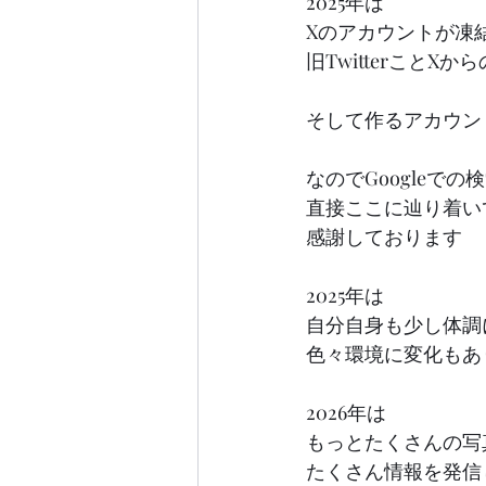
2025年は
Xのアカウントが凍
旧TwitterことX
そして作るアカウン
なのでGoogleでの
直接ここに辿り着い
感謝しております
2025年は
自分自身も少し体調
色々環境に変化もあ
2026年は
もっとたくさんの写
たくさん情報を発信