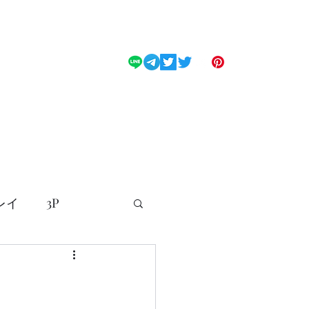
ス
料金
Mistress
ブログ
コスチューム
ENGLISH
レイ
3P