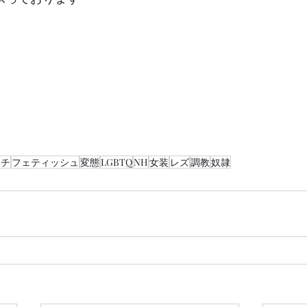
ェチ
フェティッシュ
変態
LGBTQ
NH
女装
レズ
調教
奴隷