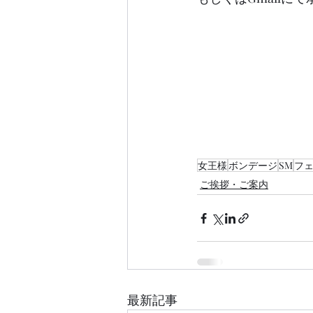
女王様
ボンデージ
SM
フ
ご挨拶・ご案内
最新記事